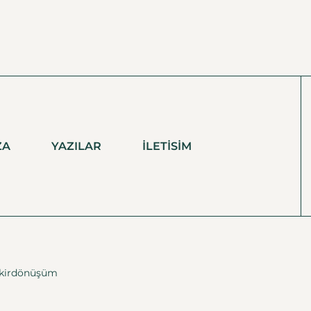
ZA
YAZILAR
İLETISIM
ikirdönüşüm