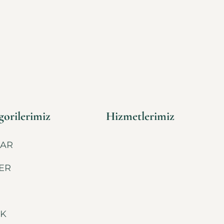
orilerimiz
Hizmetlerimiz
AR
ER
İK