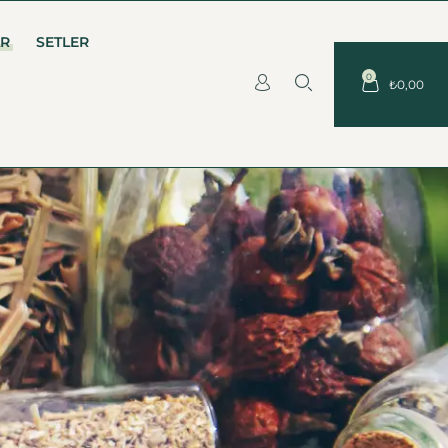
AR
SETLER
0
₺
0,00