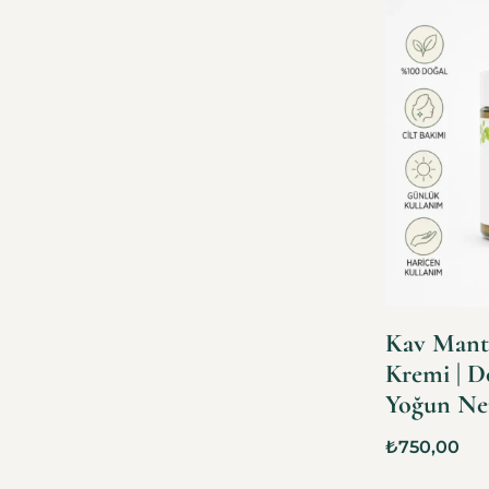
Kav Mant
Kremi | D
Yoğun N
₺
750,00