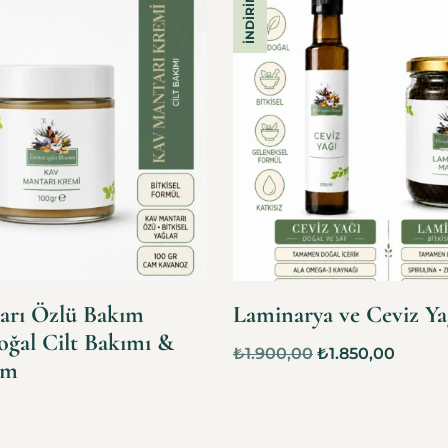
İNDIRIM!
arı Özlü Bakım
Laminarya ve Ceviz Ya
oğal Cilt Bakımı &
₺
1.900,00
₺
1.850,00
em