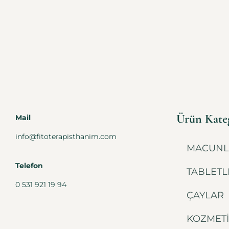
Ürün Kateg
Mail
info@fitoterapisthanim.com
MACUNL
Telefon
TABLETL
0 531 921 19 94
ÇAYLAR
KOZMET