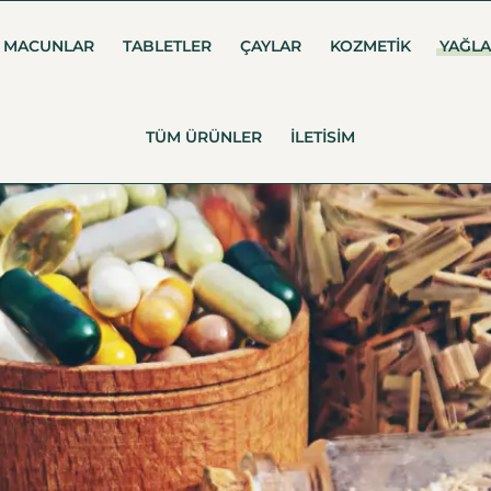
MACUNLAR
TABLETLER
ÇAYLAR
KOZMETIK
YAĞL
TÜM ÜRÜNLER
İLETISIM