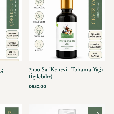
ğı
%100 Saf Kenevir Tohumu Yağı
(İçilebilir)
₺
950,00