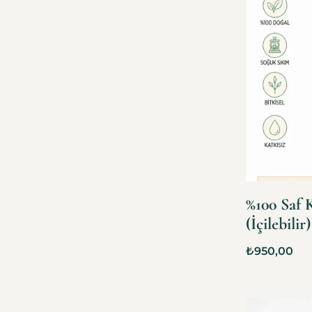
%100 Saf 
(İçilebilir)
₺
950,00