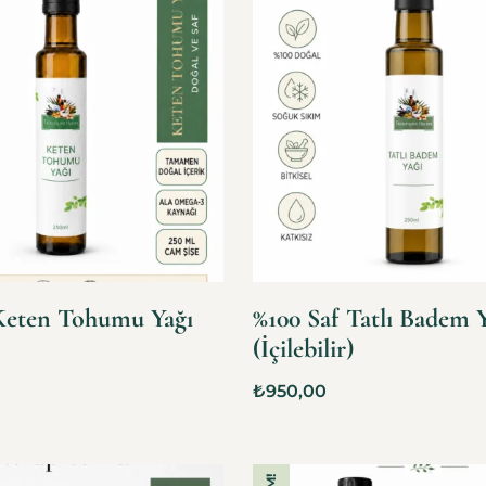
Keten Tohumu Yağı
%100 Saf Tatlı Badem 
(İçilebilir)
₺
950,00