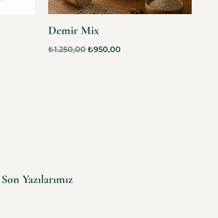
Demir Mix
₺
1.250,00
₺
950,00
Son Yazılarımız