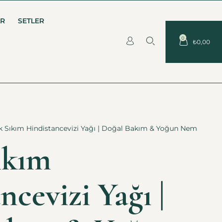
AR
SETLER
0
₺
0,00
 Sıkım Hindistancevizi Yağı | Doğal Bakım & Yoğun Nem
ıkım
ncevizi Yağı |