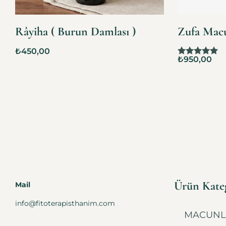
Râyiha ( Burun Damlası )
Zufa Mac
₺
450,00
₺
950,00
5 üzerinden
5.00
oy aldı
Ürün Kateg
Mail
info@fitoterapisthanim.com
MACUNL