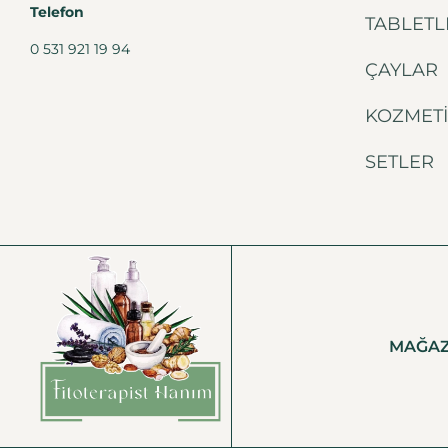
Telefon
TABLETL
0 531 921 19 94
ÇAYLAR
KOZMET
SETLER
MAĞA