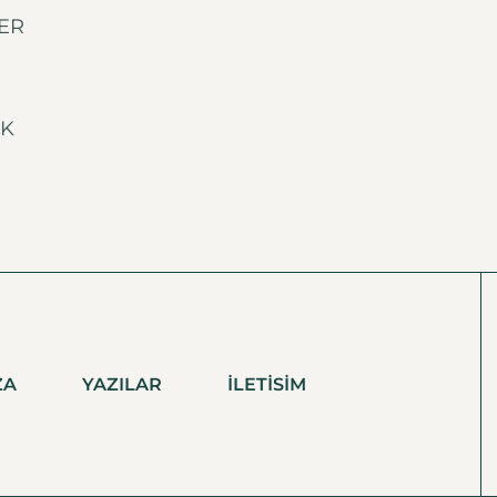
ER
İK
ZA
YAZILAR
İLETISIM