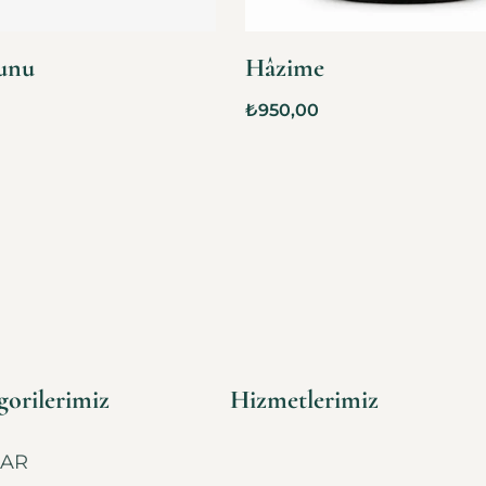
unu
Hâzime
₺
950,00
orilerimiz
Hizmetlerimiz
AR