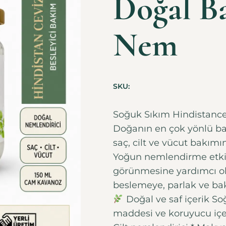
Doğal B
Nem
SKU:
Soğuk Sıkım Hindistanc
Doğanın en çok yönlü bak
saç, cilt ve vücut bakı
Yoğun nemlendirme etkis
görünmesine yardımcı o
beslemeye, parlak ve ba
Doğal ve saf içerik So
maddesi ve koruyucu i