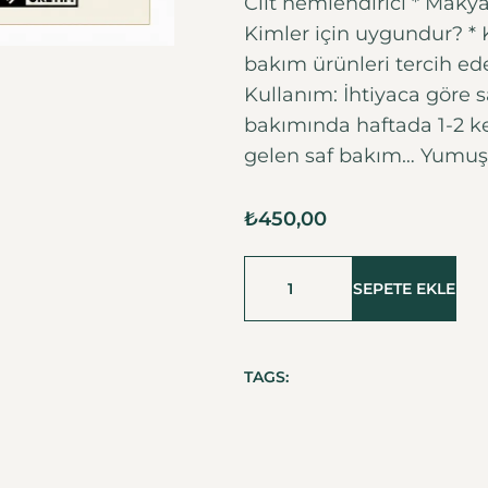
Cilt nemlendirici * Maky
Kimler için uygundur? * 
bakım ürünleri tercih ed
Kullanım: İhtiyaca göre 
bakımında haftada 1-2 ke
gelen saf bakım… Yumuşakl
₺
450,00
SEPETE EKLE
TAGS: