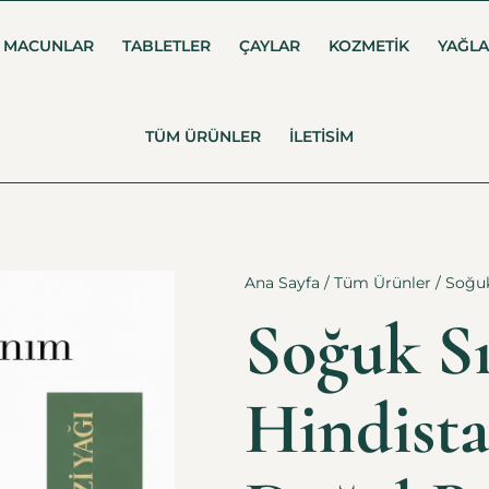
MACUNLAR
TABLETLER
ÇAYLAR
KOZMETIK
YAĞL
TÜM ÜRÜNLER
İLETISIM
Ana Sayfa
/
Tüm Ürünler
/ Soğuk
Soğuk S
Hindista