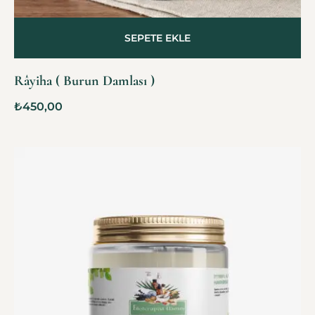
SEPETE EKLE
Râyiha ( Burun Damlası )
₺
450,00