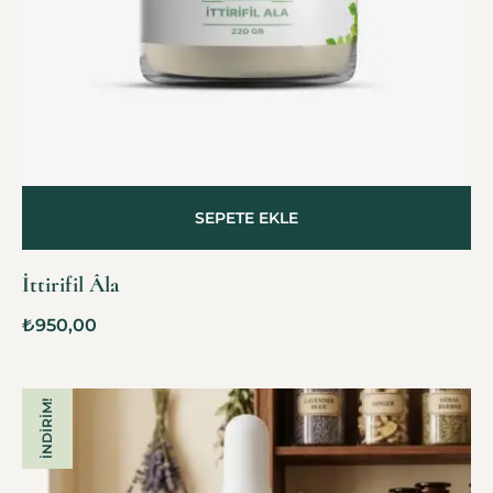
SEPETE EKLE
İttirifil Âla
₺
950,00
İNDIRIM!