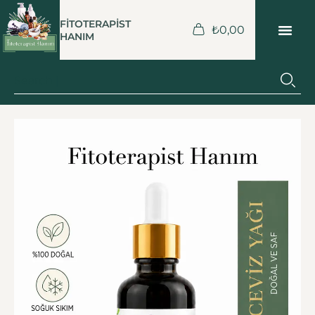
FİTOTERAPİST
₺
0,00
HANIM