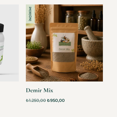
İNDIRIM!
Demir Mix
₺
1.250,00
₺
950,00