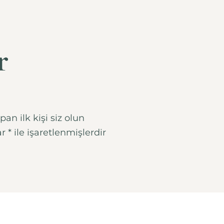
r
an ilk kişi siz olun
ar
*
ile işaretlenmişlerdir