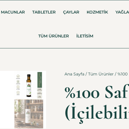
MACUNLAR
TABLETLER
ÇAYLAR
KOZMETIK
YAĞL
TÜM ÜRÜNLER
İLETISIM
Ana Sayfa
/
Tüm Ürünler
/ %100 
%100 Saf
(İçilebili