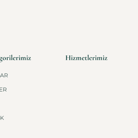
orilerimiz
Hizmetlerimiz
AR
ER
İK