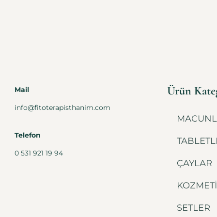
Ürün Kateg
Mail
info@fitoterapisthanim.com
MACUNL
Telefon
TABLETL
0 531 921 19 94
ÇAYLAR
KOZMET
SETLER