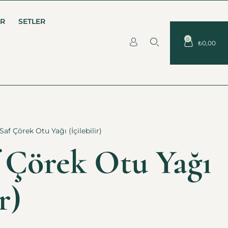
AR
SETLER
0
₺
0,00
Saf Çörek Otu Yağı (İçilebilir)
 Çörek Otu Yağı
r)