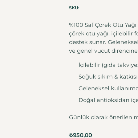
SKU:
%100 Saf Çörek Otu Yağı (
çörek otu yağı, içilebili
destek sunar. Gelenekse
ve genel vücut direncine
İçilebilir (gıda takvi
Soğuk sıkım & katkısı
Geleneksel kullanım
Doğal antioksidan içe
Günlük olarak önerilen mi
₺
950,00