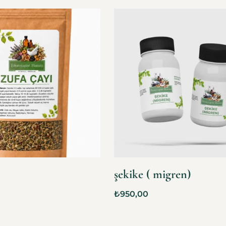
şekike ( migren)
₺
950,00