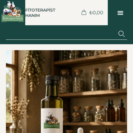
FİTOTERAPİST
₺
0,00
HANIM