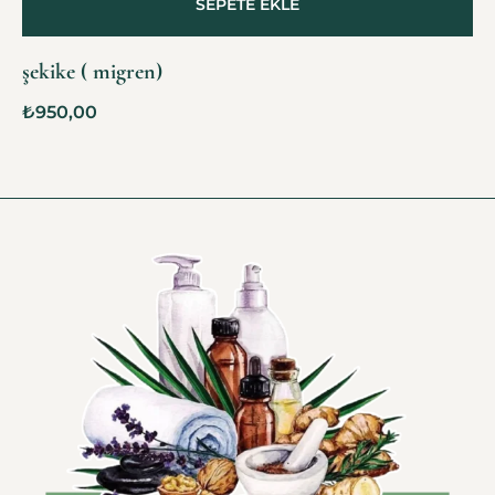
SEPETE EKLE
şekike ( migren)
₺
950,00