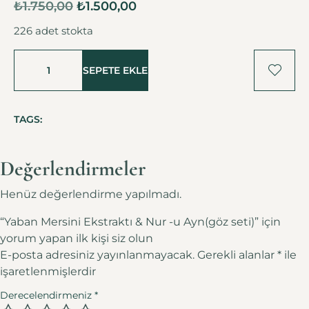
₺
1.750,00
₺
1.500,00
226 adet stokta
SEPETE EKLE
TAGS:
Değerlendirmeler
Henüz değerlendirme yapılmadı.
“Yaban Mersini Ekstraktı & Nur -u Ayn(göz seti)” için
yorum yapan ilk kişi siz olun
E-posta adresiniz yayınlanmayacak.
Gerekli alanlar
*
ile
işaretlenmişlerdir
Derecelendirmeniz
*