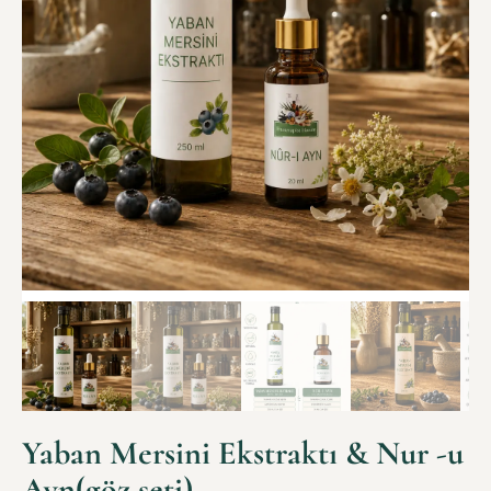
Yaban Mersini Ekstraktı & Nur -u
Ayn(göz seti)