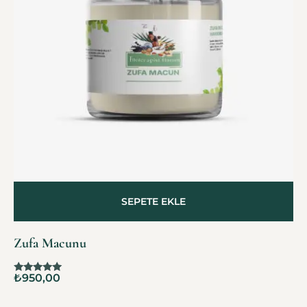
SEPETE EKLE
Zufa Macunu
₺
950,00
5 üzerinden
5.00
oy aldı