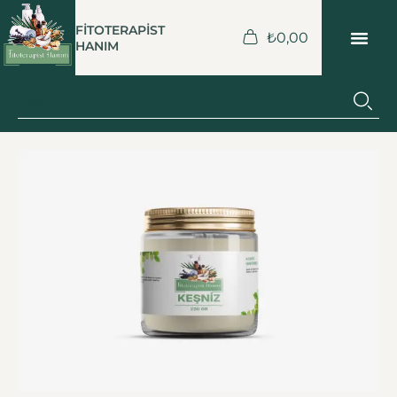
FİTOTERAPİST
₺
0,00
HANIM