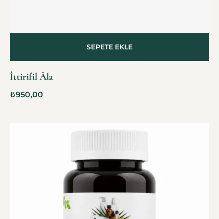
SEPETE EKLE
İttirifil Âla
₺
950,00