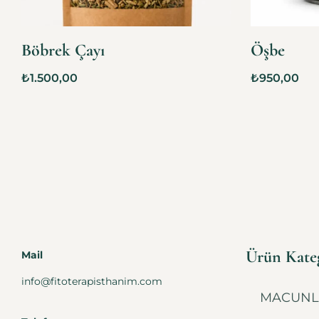
Böbrek Çayı
Öşbe
₺
1.500,00
₺
950,00
Ürün Kateg
Mail
info@fitoterapisthanim.com
MACUNL