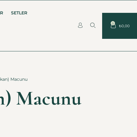
AR
SETLER
0
₺
0,00
kan) Macunu
n) Macunu