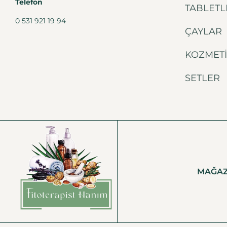
Telefon
TABLETL
0 531 921 19 94
ÇAYLAR
KOZMET
SETLER
MAĞA