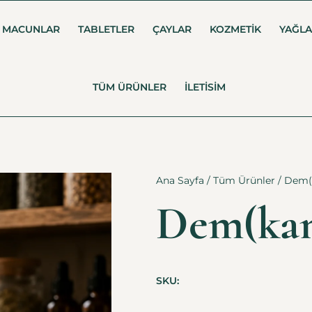
MACUNLAR
TABLETLER
ÇAYLAR
KOZMETIK
YAĞL
TÜM ÜRÜNLER
İLETISIM
Ana Sayfa
/
Tüm Ürünler
/ Dem(
Dem(ka
SKU: