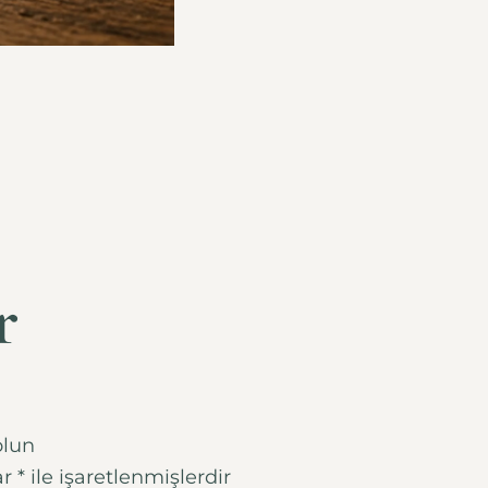
r
olun
ar
*
ile işaretlenmişlerdir