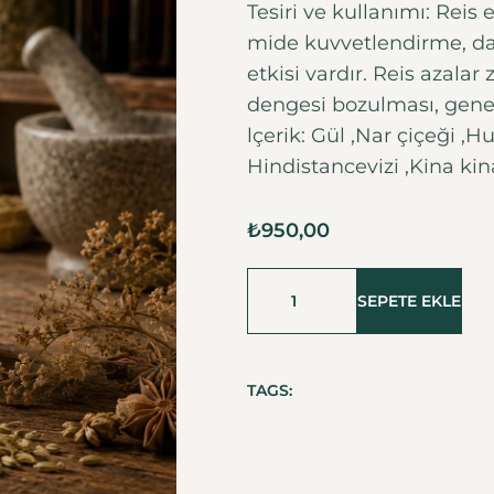
Tesiri ve kullanımı: Reis 
mide kuvvetlendirme, da
etkisi vardır. Reis azalar
dengesi bozulması, genel
lçerik: Gül ,Nar çiçeği ,
Hindistancevizi ,Kina kin
₺
950,00
SEPETE EKLE
TAGS: