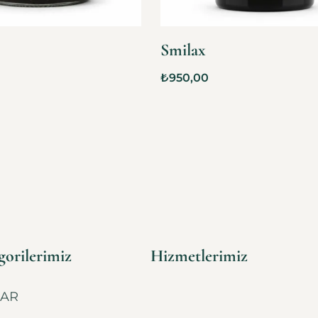
Smilax
₺
950,00
orilerimiz
Hizmetlerimiz
AR