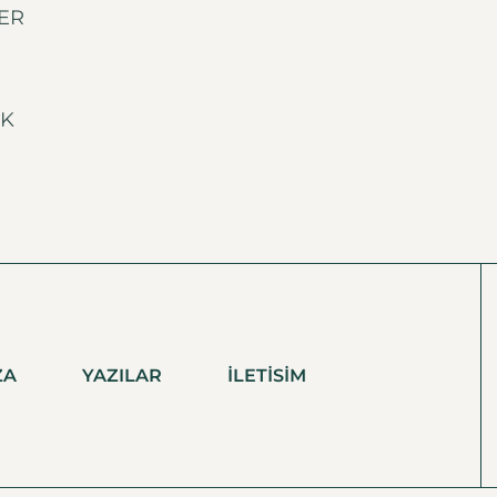
ER
İK
ZA
YAZILAR
İLETISIM