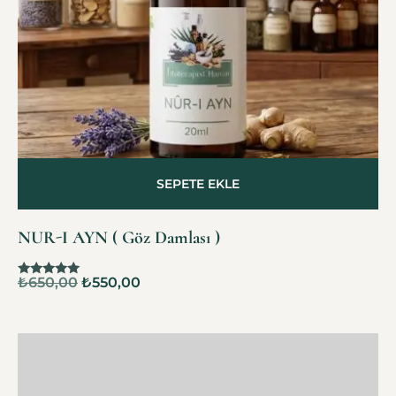
SEPETE EKLE
NUR-I AYN ( Göz Damlası )
₺
650,00
₺
550,00
5 üzerinden
5.00
oy aldı