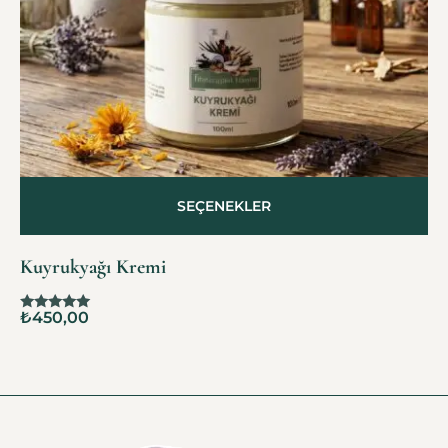
SEÇENEKLER
Kuyrukyağı Kremi
₺
450,00
5 üzerinden
5.00
oy aldı