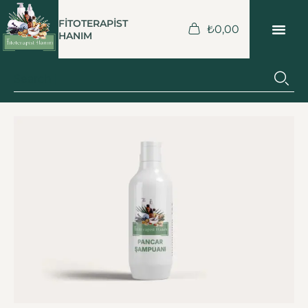
FİTOTERAPİST
₺
0,00
HANIM