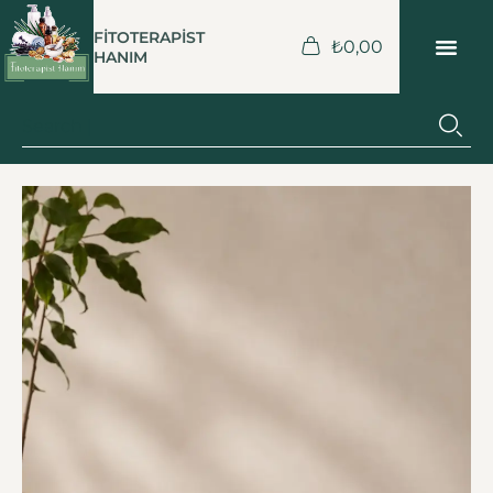
FİTOTERAPİST
₺
0,00
HANIM