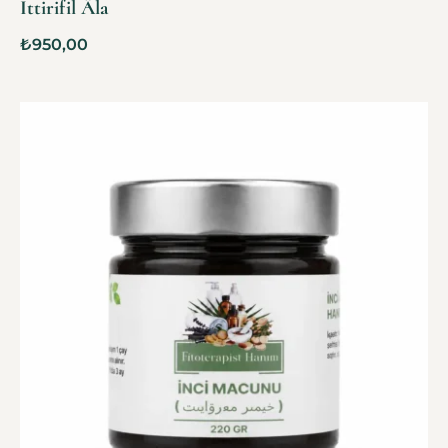
İttirifil Âla
₺
950,00