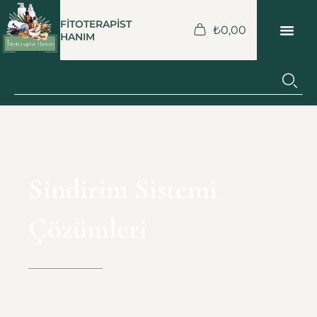
FİTOTERAPİST
₺
0,00
HANIM
Sindirim Sistemi
Çözümleri