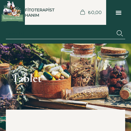
FİTOTERAPİST
₺
0,00
HANIM
Tablet