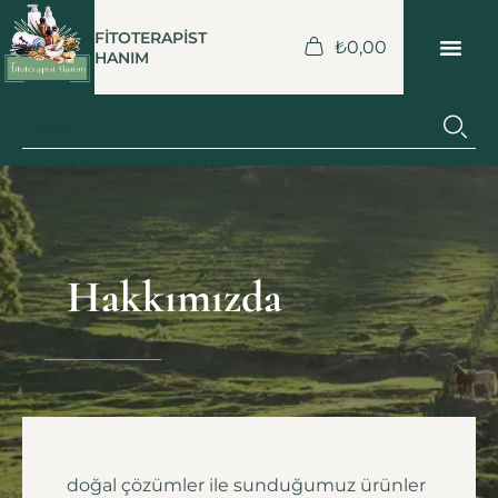
FİTOTERAPİST
₺
0,00
HANIM
Hakkımızda
doğal çözümler ile sunduğumuz ürünler